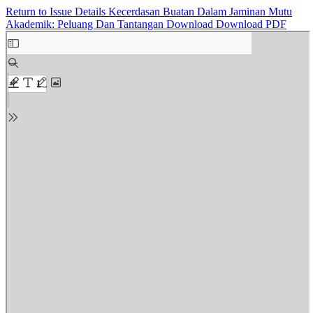
Return to Issue Details
Kecerdasan Buatan Dalam Jaminan Mutu
Akademik: Peluang Dan Tantangan
Download
Download PDF