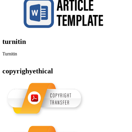
turnitin
Turnitin
copyrighyethical