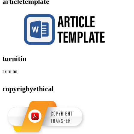
articletemplate
turnitin
Turnitin
copyrighyethical